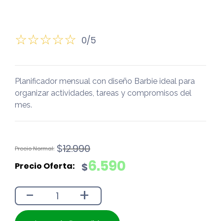
0/5
Planificador mensual con diseño Barbie ideal para
organizar actividades, tareas y compromisos del
mes.
El
El
$
12.990
precio
precio
6.590
$
original
actual
era:
es:
-
+
$12.990.
$6.590.