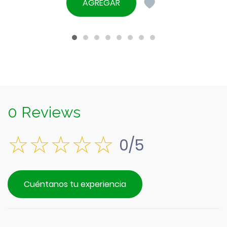
precio
AGREGAR
era:
actual
$5.990.
es:
$5.390.
0 Reviews
0/5
Cuéntanos tu experiencia