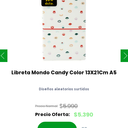
Libreta Mondo Candy Color 13X21Cm A5
Diseños aleatorios surtidos
$
5.990
El
$
5.390
precio
El
original