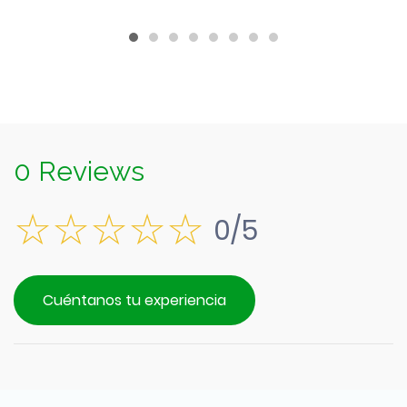
$2.490.
es:
$2.190.
0 Reviews
0/5
Cuéntanos tu experiencia