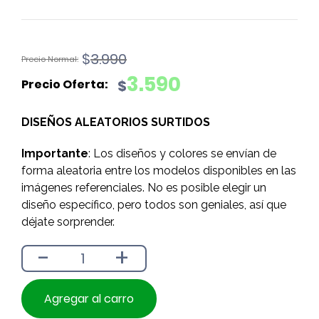
El
El
$
3.990
precio
precio
3.590
$
original
actual
era:
es:
DISEÑOS ALEATORIOS SURTIDOS
$3.990.
$3.590.
Importante
: Los diseños y colores se envían de
forma aleatoria entre los modelos disponibles en las
imágenes referenciales. No es posible elegir un
diseño específico, pero todos son geniales, así que
déjate sorprender.
-
+
Agregar al carro