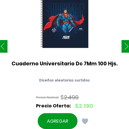
Cuaderno Universitario Dc 7Mm 100 Hjs.
Diseños aleatorios surtidos
$
2.490
El
$
2.190
precio
El
original
precio
AGREGAR
era:
actual