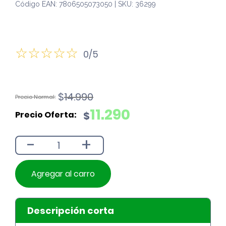
Código EAN: 7806505073050 | SKU: 36299
0/5
El
El
$
14.990
precio
precio
11.290
$
original
actual
era:
es:
-
+
$14.990.
$11.290.
Agregar al carro
Descripción corta