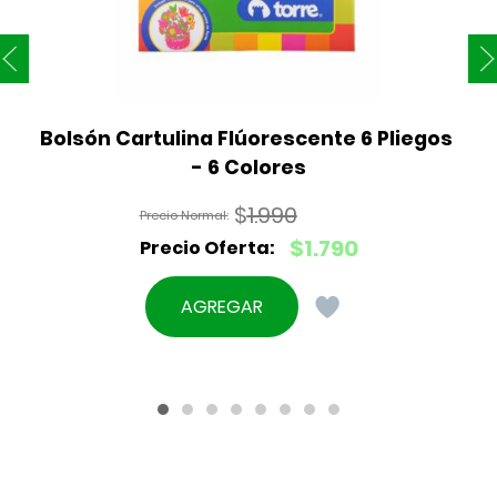
Bolsón Cartulina Flúorescente 6 Pliegos 
- 6 Colores
$
1.990
El
$
1.790
precio
El
original
precio
AGREGAR
era:
actual
$1.990.
es:
$1.790.