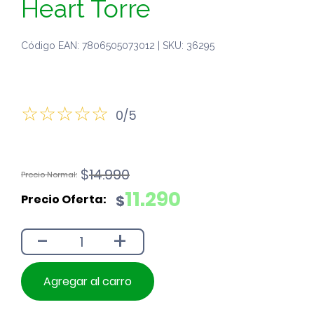
Heart Torre
Código EAN: 7806505073012 | SKU: 36295
0/5
El
El
$
14.990
precio
precio
11.290
$
original
actual
era:
es:
-
+
$14.990.
$11.290.
Agregar al carro