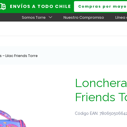
ENVÍOS A TODO CHILE
Compras por mayo
Somos Torre
Nuestro Compromiso
Línea
– Lilac Friends Torre
Lonchera 
Friends T
Código EAN: 7806505066427