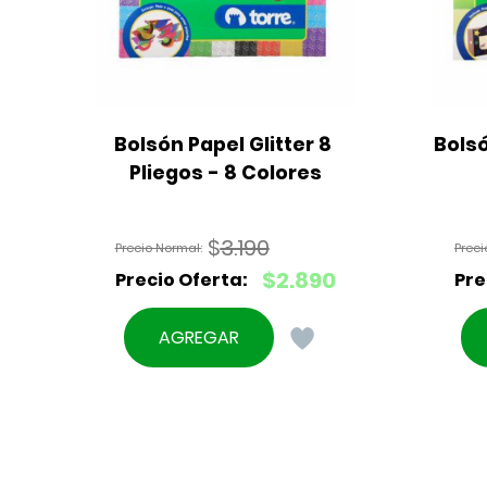
Bolsón Papel Glitter 8 
Bolsó
Pliegos - 8 Colores
$
3.190
El
$
2.890
precio
El
original
precio
AGREGAR
era:
actual
$3.190.
es:
$2.890.