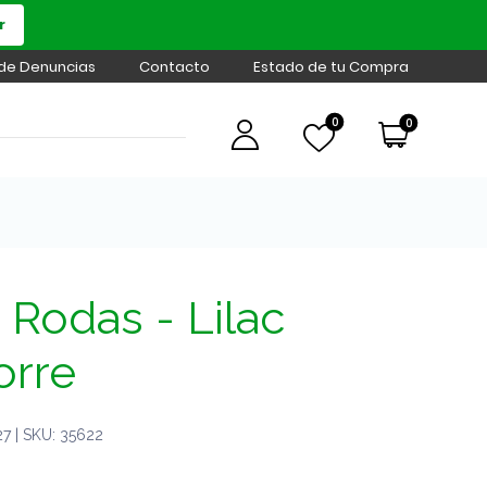
r
 de Denuncias
Contacto
Estado de tu Compra
0
0
Rodas - Lilac
orre
 | SKU: 35622