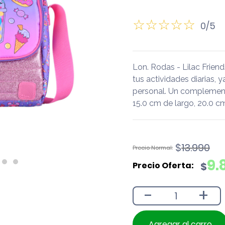
0/5
Lon. Rodas - Lilac Frie
tus actividades diarias, y
personal. Un complement
15.0 cm de largo, 20.0 c
El
El
$
13.990
precio
precio
9.
$
original
actual
era:
es:
-
+
$13.990.
$9.890.
Agregar al carro