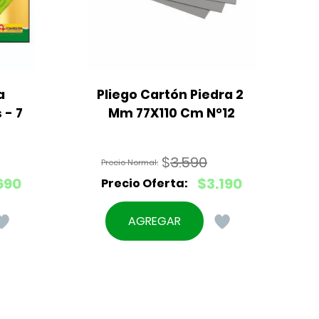
 
Pliego Cartón Piedra 2 
- 7 
Mm 77X110 Cm N°12
$
3.590
El
690
$
3.190
precio
El
original
precio
AGREGAR
era:
actual
$3.590.
es:
$3.190.