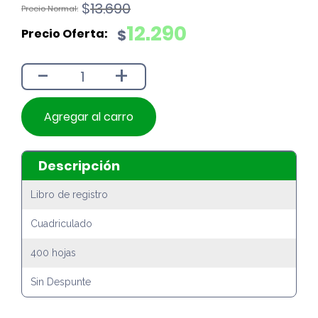
El
El
$
13.690
precio
precio
12.290
$
original
actual
era:
es:
-
+
$13.690.
$12.290.
Agregar al carro
Descripción
Libro de registro
Cuadriculado
400 hojas
Sin Despunte