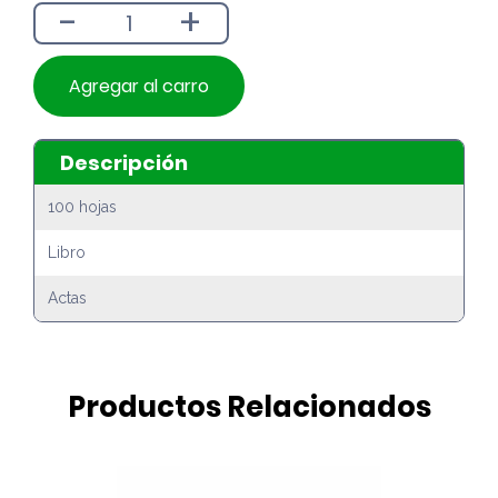
-
+
$4.290.
$3.890.
Agregar al carro
Descripción
100 hojas
Libro
Actas
Productos Relacionados