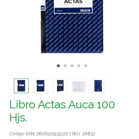
Libro Actas Auca 100
Hjs.
Código EAN: 7806505935372 | SKU: 26832