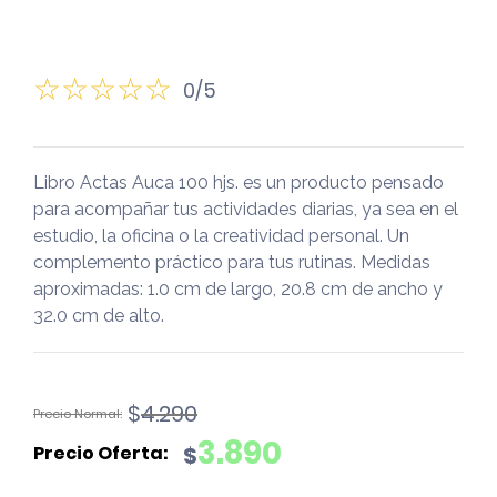
0/5
Libro Actas Auca 100 hjs. es un producto pensado
para acompañar tus actividades diarias, ya sea en el
estudio, la oficina o la creatividad personal. Un
complemento práctico para tus rutinas. Medidas
aproximadas: 1.0 cm de largo, 20.8 cm de ancho y
32.0 cm de alto.
El
El
$
4.290
precio
precio
3.890
$
original
actual
era:
es: