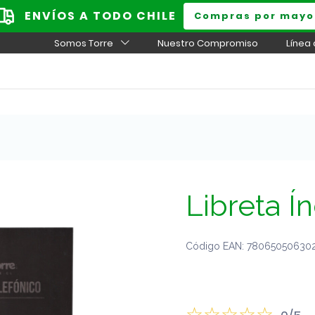
ENVÍOS A TODO CHILE
Compras por mayo
Somos Torre
Nuestro Compromiso
Línea
Libreta Í
Código EAN: 7806505063020