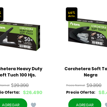
%
10%
hetera Heavy Duty 
Corchetera Soft To
oft Tuch 100 Hjs.
Negra
$
29.390
$
9.390
El
El
$
26.490
$
8.
precio
precio
El
El
original
original
precio
precio
AGREGAR
AGREGAR