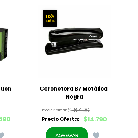
10%
uch 
Corchetera B7 Metálica 
Negra
$
16.490
El
490
$
14.790
precio
El
original
precio
AGREGAR