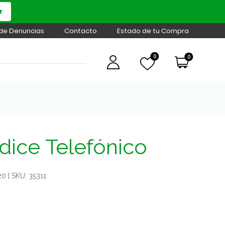
r
 de Denuncias
Contacto
Estado de tu Compra
0
0
ndice Telefónico
 | SKU: 35311