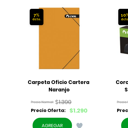
7%
10
Carpeta Oficio Cartera 
Corc
Naranjo
S
$
1.390
El
$
1.290
precio
El
original
precio
AGREGAR