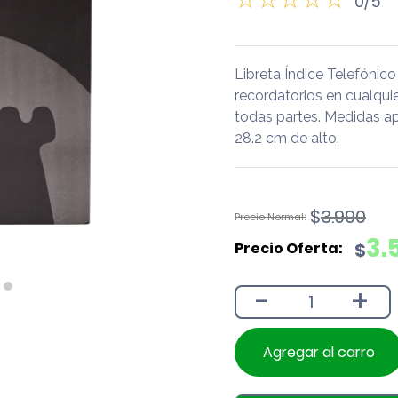
0/5
Libreta Índice Telefónic
recordatorios en cualqui
todas partes. Medidas ap
28.2 cm de alto.
El
El
$
3.990
precio
precio
3.
$
original
actual
era:
es:
-
+
$3.990.
$3.590.
Agregar al carro