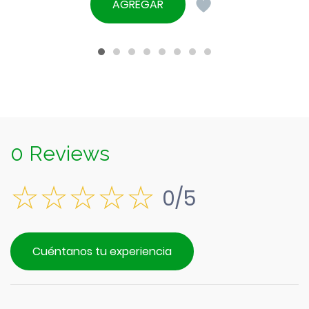
precio
AGREGAR
era:
actual
$9.390.
es:
$8.490.
0 Reviews
0/5
Cuéntanos tu experiencia