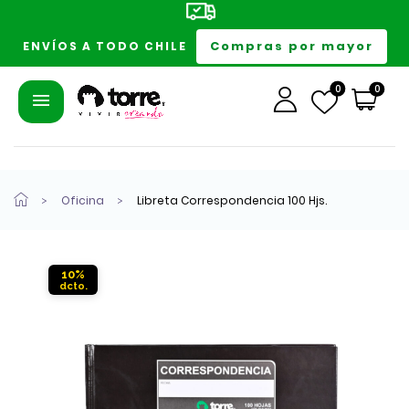
Compras por mayor
ENVÍOS A TODO CHILE
0
0
Oficina
Libreta Correspondencia 100 Hjs.
10%