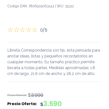
Código EAN: 7806505063143 | SKU: 35312
0/5
Libreta Correspondencia 100 hjs. está pensada para
anotar ideas, listas y pequeños recordatorios en
cualquier momento. Su tamaño práctico permite
llevarla a todas partes. Medidas aproximadas: 1.8
cm de largo, 21.6 cm de ancho y 28.2 cm de alto.
El
El
$
3.990
precio
precio
3.590
$
original
actual