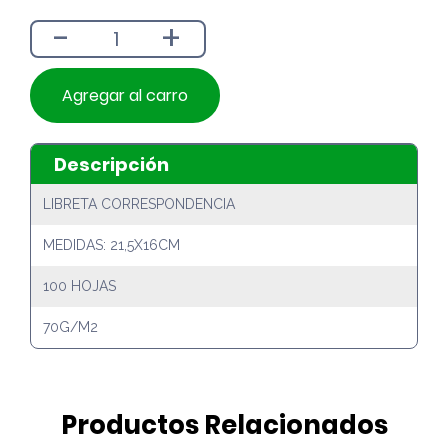
era:
es:
-
+
$3.990.
$3.590.
Agregar al carro
Descripción
LIBRETA CORRESPONDENCIA
MEDIDAS: 21,5X16CM
100 HOJAS
70G/M2
Productos Relacionados