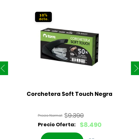
10%
Corchetera Soft Touch Negra
$
9.390
El
$
8.490
precio
El
original