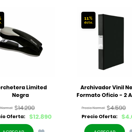
%
11%
rchetera Limited 
Archivador Vinil Ne
Negra
Formato Oficio - 2 A
$
14.290
$
4.590
El
El
$
12.890
$
4.
precio
precio
El
El
original
original
precio
precio