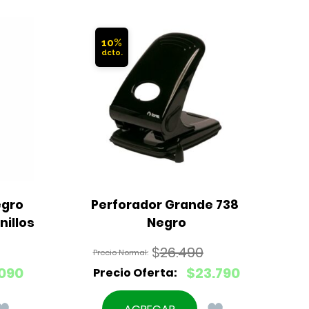
10%
gro 
Perforador Grande 738 
nillos
Negro
$
26.490
El
090
$
23.790
precio
El
original
precio