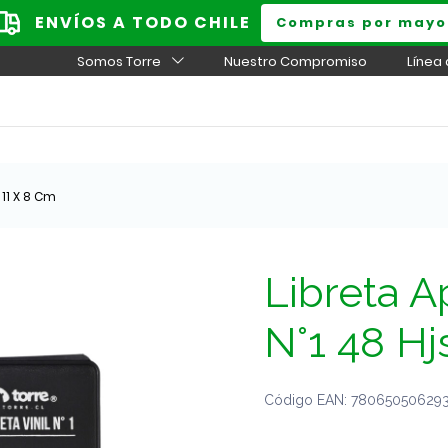
ENVÍOS A TODO CHILE
Compras por mayo
Somos Torre
Nuestro Compromiso
Línea
 11 X 8 Cm
Libreta A
N°1 48 Hj
Código EAN: 7806505062931