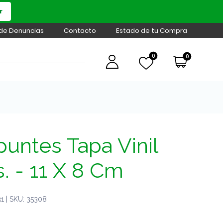
r
 de Denuncias
Contacto
Estado de tu Compra
0
0
puntes Tapa Vinil
s. - 11 X 8 Cm
 | SKU: 35308