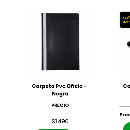
10
Carpeta Pvc Oficio - 
Co
Negra
PRECIO
$
1.490