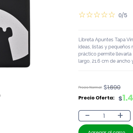
0/5
Libreta Apuntes Tapa Vini
ideas, listas y pequeño
práctico permite llevarl
largo, 21.6 cm de ancho 
El
El
$
1.690
precio
precio
1.
$
original
actual
era:
es:
-
+
$1.690.
$1.490.
Agregar al carro