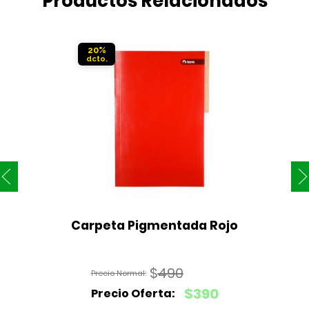
Productos Relacionados
20%
Carpeta Pigmentada Rojo
$
490
El
$
390
precio