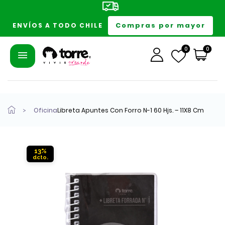
Compras por mayor
ENVÍOS A TODO CHILE
0
0
Oficina
Libreta Apuntes Con Forro N-1 60 Hjs. – 11X8 Cm
13%