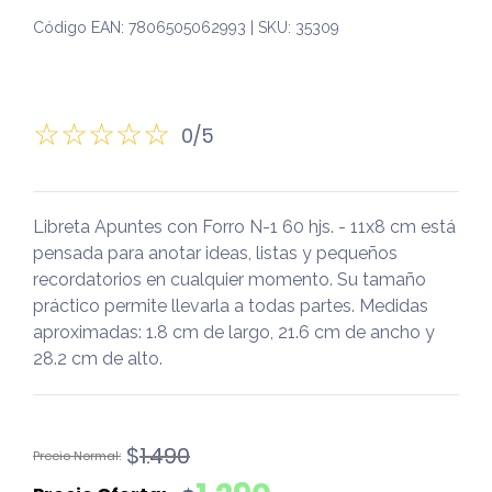
Código EAN: 7806505062993 | SKU: 35309
0/5
Libreta Apuntes con Forro N-1 60 hjs. - 11x8 cm está
pensada para anotar ideas, listas y pequeños
recordatorios en cualquier momento. Su tamaño
práctico permite llevarla a todas partes. Medidas
aproximadas: 1.8 cm de largo, 21.6 cm de ancho y
28.2 cm de alto.
El
El
$
1.490
precio
precio