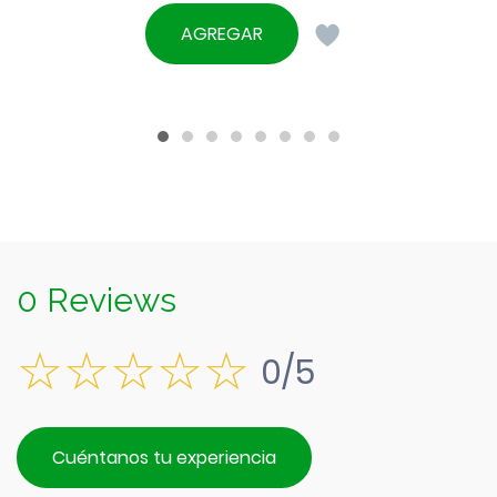
El
original
precio
AGREGAR
era:
actual
$490.
es:
$390.
0 Reviews
0/5
Cuéntanos tu experiencia