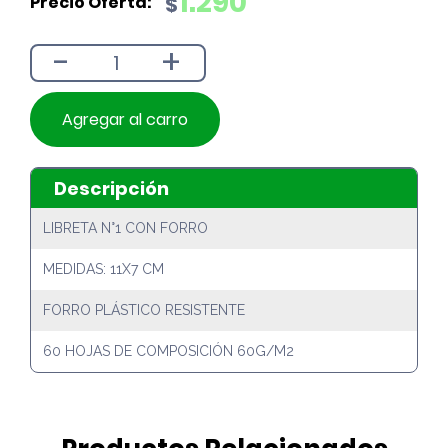
1.290
$
original
actual
era:
es:
-
+
$1.490.
$1.290.
Agregar al carro
Descripción
LIBRETA N°1 CON FORRO
MEDIDAS: 11X7 CM
FORRO PLÁSTICO RESISTENTE
60 HOJAS DE COMPOSICIÓN 60G/M2