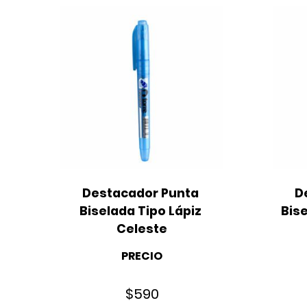
Destacador Punta 
D
Biselada Tipo Lápiz 
Bis
Celeste
PRECIO
$
590