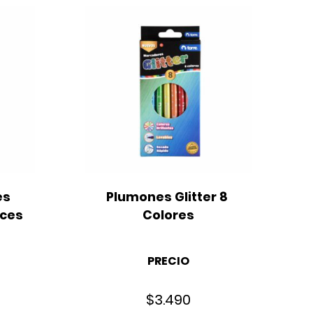
s 
Plumones Glitter 8 
ces 
Colores
T
PRECIO
$
3.490