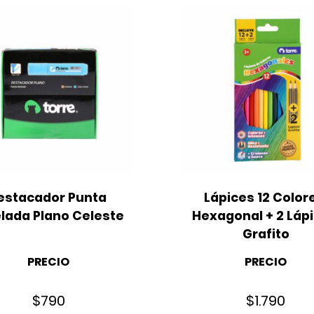
estacador Punta 
Lápices 12 Colore
elada Plano Celeste
Hexagonal + 2 Lápi
Grafito
PRECIO
PRECIO
$
790
$
1.790