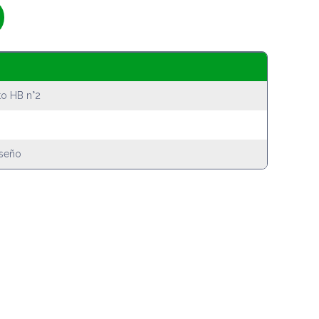
to HB n°2
iseño