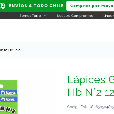
ENVÍOS A TODO CHILE
Compras por mayo
Somos Torre
Nuestro Compromiso
Línea
b N°2 12 Unid.
Lápices G
Hb N°2 12
Código EAN: 7806505048157