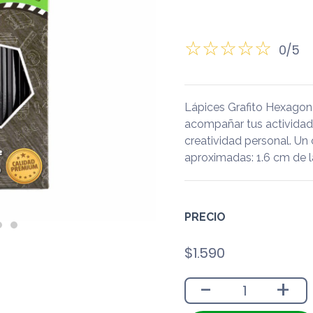
0/5
Lápices Grafito Hexagon
acompañar tus actividades 
creatividad personal. Un
aproximadas: 1.6 cm de l
PRECIO
$
1.590
-
+