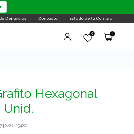
r
 de Denuncias
Contacto
Estado de tu Compra
0
0
rafito Hexagonal
 Unid.
 | SKU: 25480