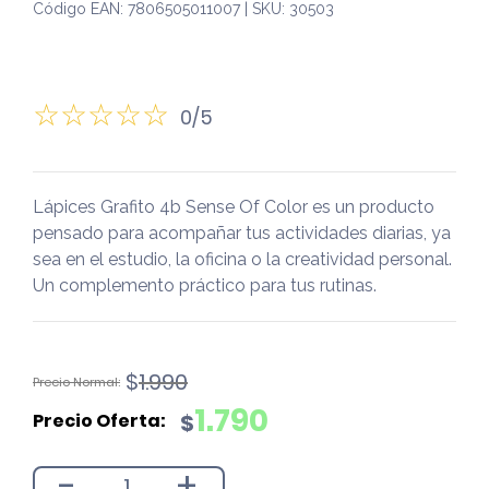
Código EAN: 7806505011007 | SKU: 30503
0/5
Lápices Grafito 4b Sense Of Color es un producto
pensado para acompañar tus actividades diarias, ya
sea en el estudio, la oficina o la creatividad personal.
Un complemento práctico para tus rutinas.
El
El
$
1.990
precio
precio
1.790
$
original
actual
era:
es:
-
+
$1.990.
$1.790.