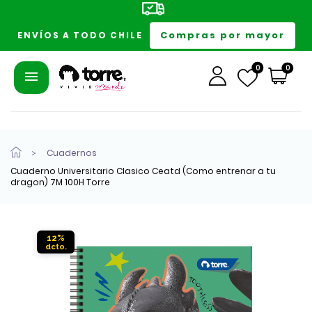
Compras por mayor
ENVÍOS A TODO CHILE
0
0
Cuadernos
Cuaderno Universitario Clasico Ceatd (Como entrenar a tu
dragon) 7M 100H Torre
12%