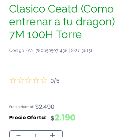
Clasico Ceatd (Como
entrenar a tu dragon)
7M 100H Torre
Código EAN: 7806505071438 | SKU: 36151
0/5
El
El
$
2.490
precio
precio
2.190
$
original
actual
era:
es:
-
+
$2.490.
$2.190.