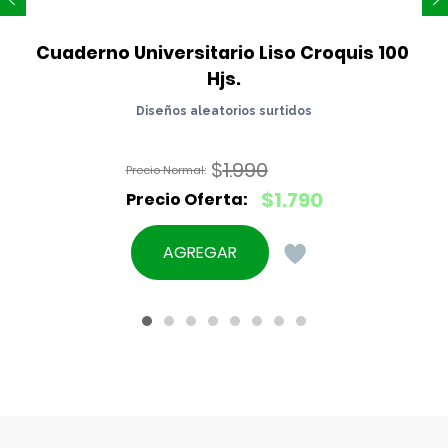
Cuaderno Universitario Liso Croquis 100 
Hjs.
Diseños aleatorios surtidos
$
1.990
El
$
1.790
precio
El
original
precio
AGREGAR
era:
actual
$1.990.
es:
$1.790.