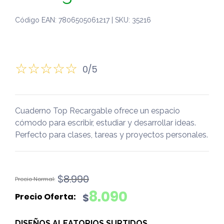
Código EAN: 7806505061217 | SKU: 35216
0/5
Cuaderno Top Recargable ofrece un espacio
cómodo para escribir, estudiar y desarrollar ideas.
Perfecto para clases, tareas y proyectos personales.
El
El
$
8.990
precio
precio
8.090
$
original
actual
era:
es:
DISEÑOS ALEATORIOS SURTIDOS