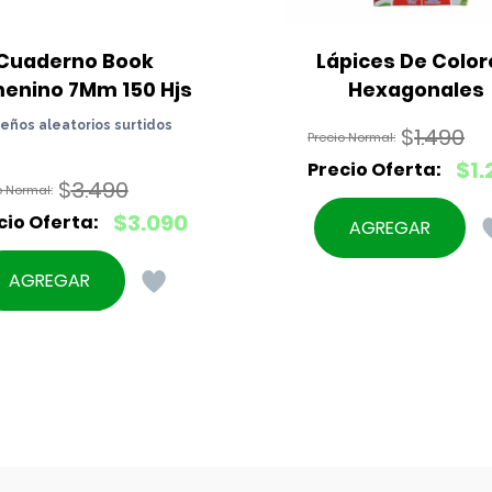
Cuaderno Book 
Lápices De Colore
enino 7Mm 150 Hjs
Hexagonales
seños aleatorios surtidos
$
1.490
El
$
1.
$
3.490
precio
El
El
original
$
3.090
precio
AGREGAR
precio
era:
El
actual
original
$1.490.
precio
es:
AGREGAR
era:
actual
$1.290.
$3.490.
es:
$3.090.