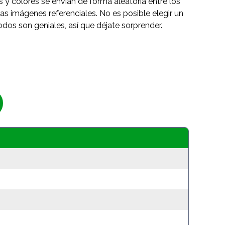
s y colores se envían de forma aleatoria entre los
as imágenes referenciales. No es posible elegir un
odos son geniales, así que déjate sorprender.