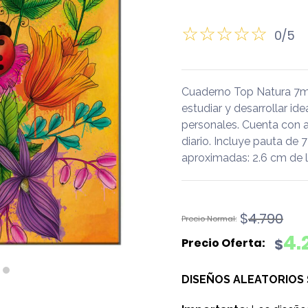
0/5
Cuaderno Top Natura 7mm
estudiar y desarrollar id
personales. Cuenta con 
diario. Incluye pauta de
aproximadas: 2.6 cm de l
El
El
$
4.790
precio
precio
4.
$
original
actual
era:
es:
DISEÑOS ALEATORIOS
$4.790.
$4.290.