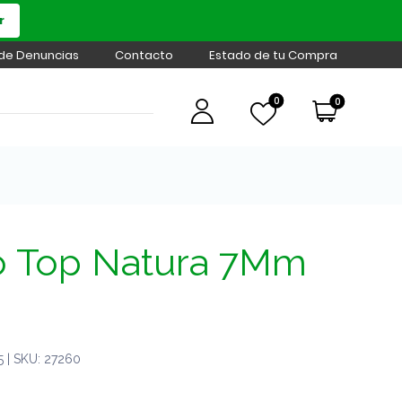
r
 de Denuncias
Contacto
Estado de tu Compra
0
0
 Top Natura 7Mm
 | SKU: 27260