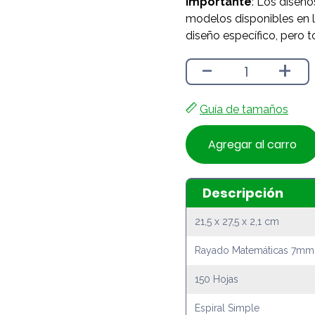
Importante
: Los diseño
modelos disponibles en l
diseño específico, pero t
-
+
Guía de tamaños
Agregar al carro
Descripción
21,5 x 27,5 x 2,1 cm
Rayado Matemáticas 7mm
150 Hojas
Espiral Simple