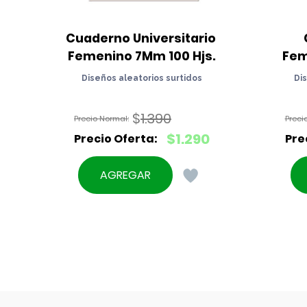
Cuaderno Universitario 
Femenino 7Mm 100 Hjs.
Fem
Diseños aleatorios surtidos
Di
$
1.390
El
$
1.290
precio
El
original
precio
AGREGAR
era:
actual
$1.390.
es:
$1.290.