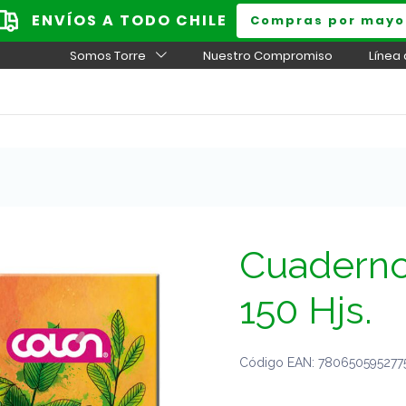
ENVÍOS A TODO CHILE
Compras por mayo
Somos Torre
Nuestro Compromiso
Línea
Cuaderno
150 Hjs.
Código EAN: 7806505952775