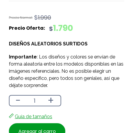
El
El
$
1.990
precio
precio
1.790
$
original
actual
era:
es:
DISEÑOS ALEATORIOS SURTIDOS
$1.990.
$1.790.
Importante
: Los diseños y colores se envían de
forma aleatoria entre los modelos disponibles en las
imágenes referenciales. No es posible elegir un
diseño específico, pero todos son geniales, así que
déjate sorprender.
-
+
Guía de tamaños
Agregar al carro