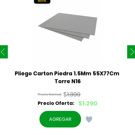
Pliego Carton Piedra 1.5Mm 55X77Cm 
Torre N16
$
1.390
El
$
1.290
precio
El
original
precio
AGREGAR
era:
actual
$1.390.
es: