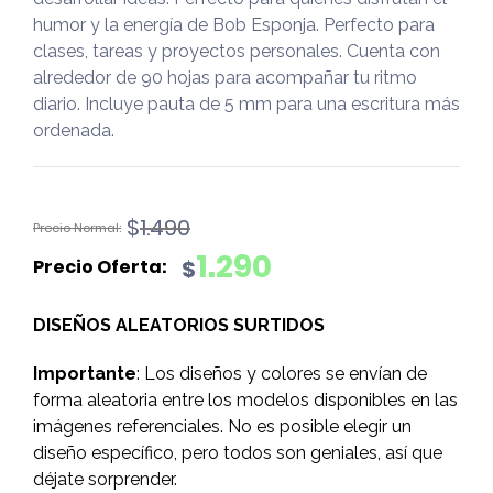
humor y la energía de Bob Esponja. Perfecto para
clases, tareas y proyectos personales. Cuenta con
alrededor de 90 hojas para acompañar tu ritmo
diario. Incluye pauta de 5 mm para una escritura más
ordenada.
El
El
$
1.490
precio
precio
1.290
$
original
actual
era:
es:
DISEÑOS ALEATORIOS SURTIDOS
$1.490.
$1.290.
Importante
: Los diseños y colores se envían de
forma aleatoria entre los modelos disponibles en las
imágenes referenciales. No es posible elegir un
diseño específico, pero todos son geniales, así que
déjate sorprender.