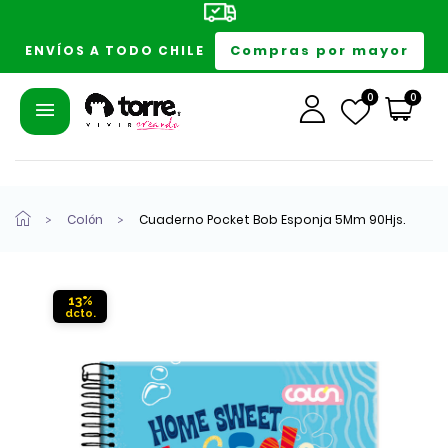
Compras por mayor
ENVÍOS A TODO CHILE
0
0
Colón
Cuaderno Pocket Bob Esponja 5Mm 90Hjs.
13%