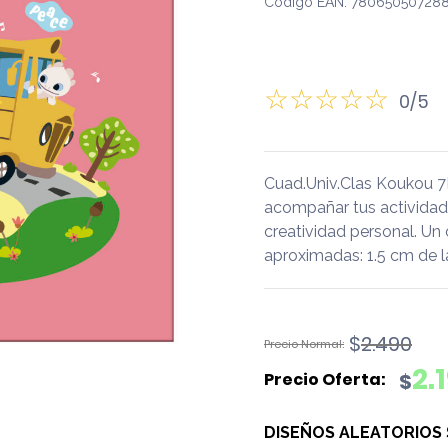
Código EAN: 780650507288
0/5
Cuad.Univ.Clas Koukou 7
acompañar tus actividades 
creatividad personal. Un
aproximadas: 1.5 cm de l
El
El
$
2.490
precio
precio
2.
$
original
actual
era:
es:
DISEÑOS ALEATORIOS
$2.490.
$2.190.