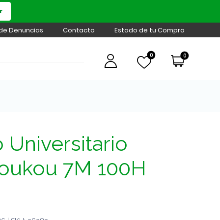
r
 de Denuncias
Contacto
Estado de tu Compra
0
0
Universitario
Koukou 7M 100H