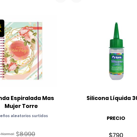
%
da Espiralada Mas 
Silicona Líquida 3
Mujer Torre
seños aleatorios surtidos
PRECIO
$
8.990
$
790