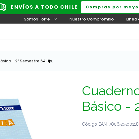
ENVÍOS A TODO CHILE
Compras por mayo
Somos Torre
Nuestro Compromiso
Línea
ásico – 2° Semestre 64 Hjs.
Cuaderno 
Básico - 
Código EAN: 7806505001183