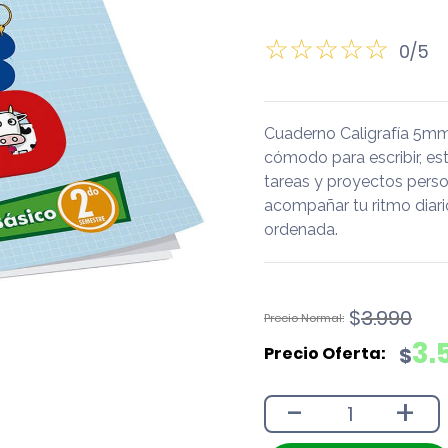
0/5
Cuaderno Caligrafía 5mm 
cómodo para escribir, est
tareas y proyectos perso
acompañar tu ritmo diari
ordenada.
El
El
$
3.990
precio
precio
3.
$
original
actual
era:
es:
-
+
$3.990.
$3.590.