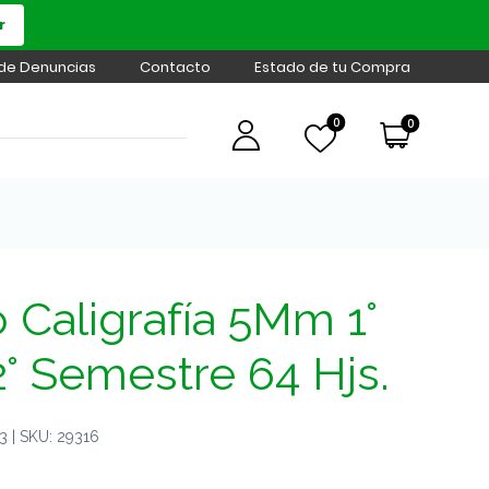
r
 de Denuncias
Contacto
Estado de tu Compra
0
0
Caligrafía 5Mm 1°
2° Semestre 64 Hjs.
 | SKU: 29316