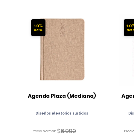
10%
10
Agenda Plaza (Mediana)
Agen
Diseños aleatorios surtidos
Di
$
6.990