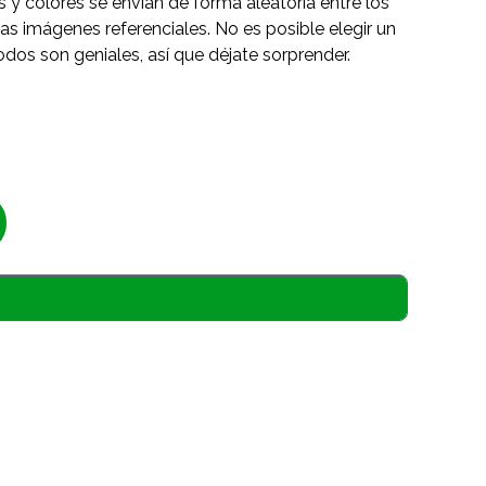
s y colores se envían de forma aleatoria entre los
as imágenes referenciales. No es posible elegir un
odos son geniales, así que déjate sorprender.