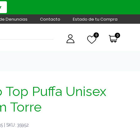
r
 de Denuncias
Contacto
Estado de tu Compra
0
0
 Top Puffa Unisex
 Torre
 | SKU: 35952