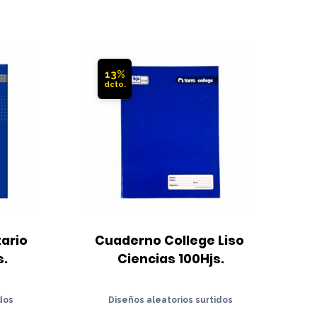
13%
ario 
Cuaderno College Liso 
F
s.
Ciencias 100Hjs.
dos
Diseños aleatorios surtidos