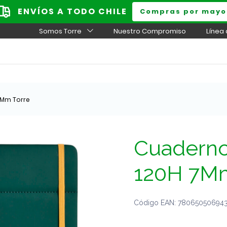
ENVÍOS A TODO CHILE
Compras por mayo
Somos Torre
Nuestro Compromiso
Línea
7Mm Torre
Cuaderno
120H 7Mm
Código EAN: 7806505069435