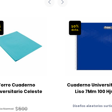
%
10%
Forro Cuaderno 
Cuaderno Universit
versitario Celeste
Liso 7Mm 100 Hj
Diseños aleatorios surti
$
590