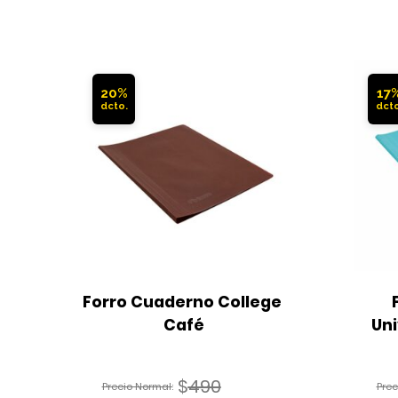
20%
17
Forro Cuaderno College 
Café
Uni
$
490