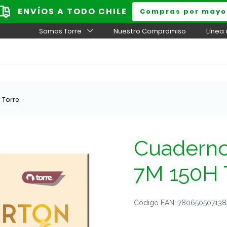
ENVÍOS A TODO CHILE
Compras por mayo
Somos Torre
Nuestro Compromiso
Línea
 Torre
Cuaderno
7M 150H 
Código EAN: 7806505071384