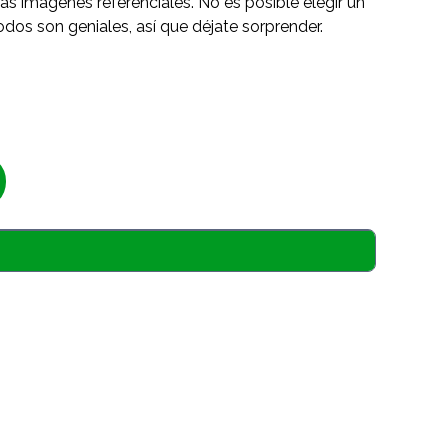
as imágenes referenciales. No es posible elegir un
odos son geniales, así que déjate sorprender.