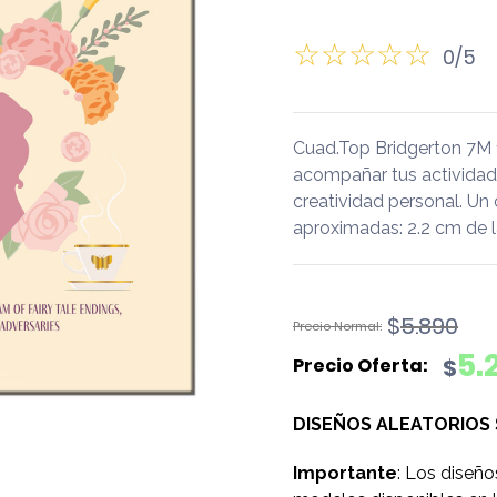
0/5
Cuad.Top Bridgerton 7M 
acompañar tus actividades 
creatividad personal. Un
aproximadas: 2.2 cm de l
El
El
$
5.890
precio
precio
5.
$
original
actual
era:
es:
DISEÑOS ALEATORIOS
$5.890.
$5.290.
Importante
: Los diseño