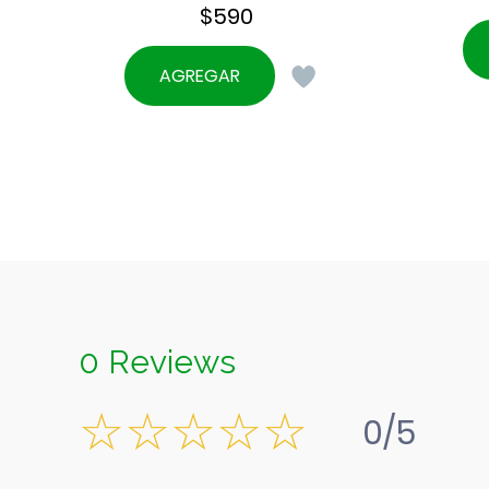
$
590
AGREGAR
0 Reviews
0/5