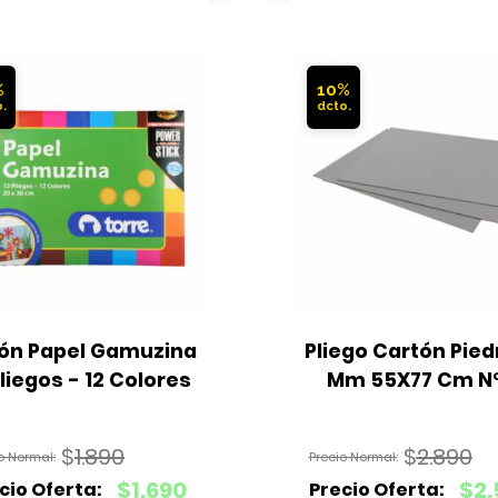
%
10%
ón Papel Gamuzina 
Pliego Cartón Piedr
Pliegos - 12 Colores
Mm 55X77 Cm N
$
1.890
$
2.890
El
El
$
1.690
$
2.