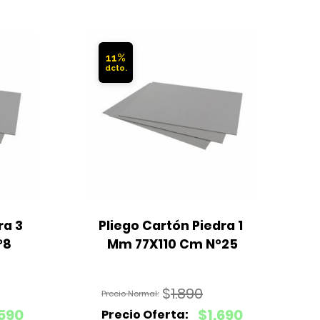
11%
a 3 
Pliego Cartón Piedra 1 
°8
Mm 77X110 Cm N°25
$
1.890
El
590
$
1.690