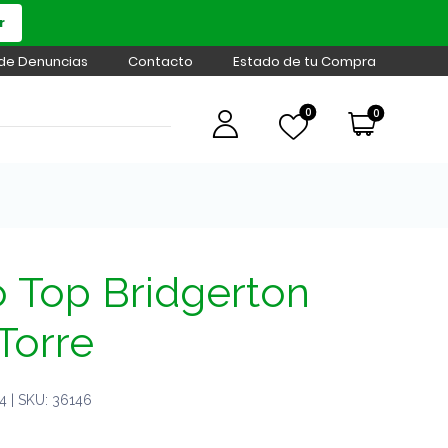
r
 de Denuncias
Contacto
Estado de tu Compra
0
0
 Top Bridgerton
Torre
 | SKU: 36146