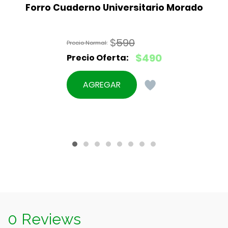
Forro Cuaderno Universitario Morado
$
590
El
$
490
precio
El
original
precio
AGREGAR
era:
actual
$590.
es:
$490.
0 Reviews