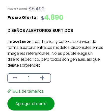
El
El
$
5.490
precio
precio
4.890
$
original
actual
era:
es:
DISEÑOS ALEATORIOS SURTIDOS
$5.490.
$4.890.
Importante
: Los diseños y colores se envían de
forma aleatoria entre los modelos disponibles en las
imágenes referenciales. No es posible elegir un
diseño específico, pero todos son geniales, así que
déjate sorprender.
-
+
Guía de tamaños
Agregar al carro