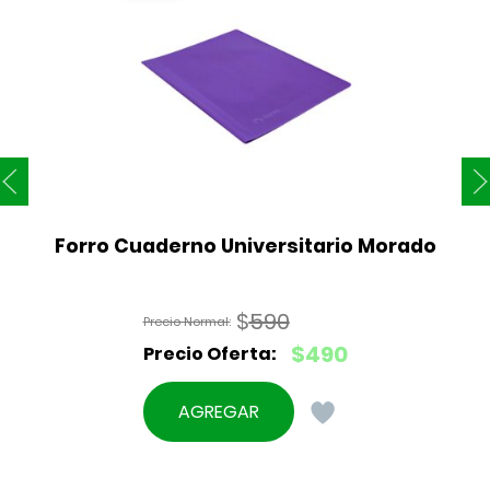
Forro Cuaderno Universitario Morado
$
590
El
$
490
precio
El
original
precio
AGREGAR
era:
actual
$590.
es:
$490.