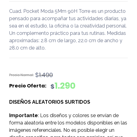
Cuad. Pocket Moda 5Mm 90H Torre es un producto
pensado para acompañar tus actividades diarias, ya
sea en el estudio, la oficina o la creatividad personal.
Un complemento práctico para tus rutinas. Medidas
aproximadas: 2.8 cm de largo, 22.0 cm de ancho y
28.0 cm de alto.
El
El
$
1.490
precio
precio
1.290
$
original
actual
era:
es:
DISEÑOS ALEATORIOS SURTIDOS
$1.490.
$1.290.
Importante
: Los diseños y colores se envían de
forma aleatoria entre los modelos disponibles en las
imágenes referenciales. No es posible elegir un