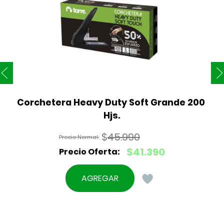
Corchetera Heavy Duty Soft Grande 200 
Hjs.
$
45.990
El
$
41.390
precio
El
original
precio
AGREGAR
era:
actual
$45.990.
es:
$41.390.