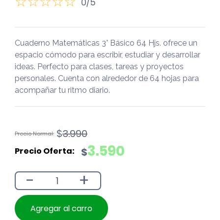
0/5
Cuaderno Matemáticas 3° Básico 64 Hjs. ofrece un
espacio cómodo para escribir, estudiar y desarrollar
ideas. Perfecto para clases, tareas y proyectos
personales. Cuenta con alrededor de 64 hojas para
acompañar tu ritmo diario.
El
El
$
3.990
precio
precio
3.590
$
original
actual
era:
es:
-
+
$3.990.
$3.590.
Agregar al carro