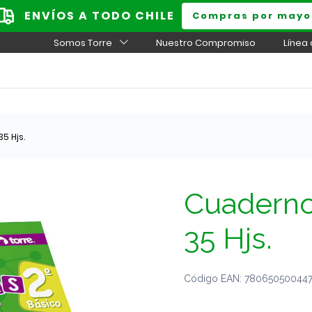
ENVÍOS A TODO CHILE
Compras por mayo
Somos Torre
Nuestro Compromiso
Línea
5 Hjs.
Cuaderno 
35 Hjs.
Código EAN: 7806505004474