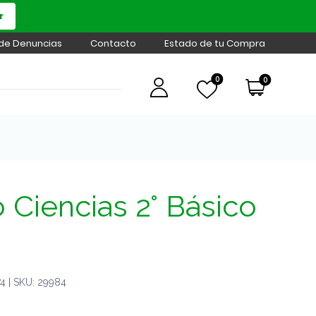
r
 de Denuncias
Contacto
Estado de tu Compra
0
0
Ciencias 2° Básico
 | SKU: 29984