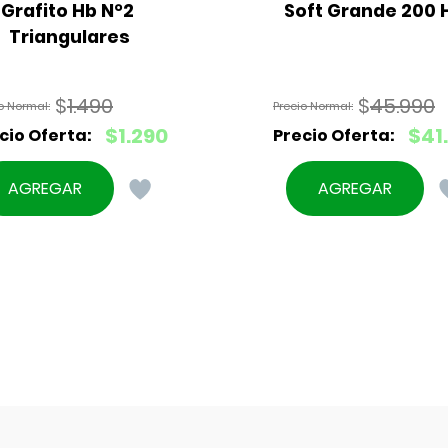
Grafito Hb N°2 
Soft Grande 200 H
Triangulares
$
1.490
$
45.990
El
El
$
1.290
$
41
precio
precio
El
El
original
original
precio
precio
AGREGAR
AGREGAR
era:
era:
actual
actual
$1.490.
$45.990.
es:
es:
$1.290.
$41.390.