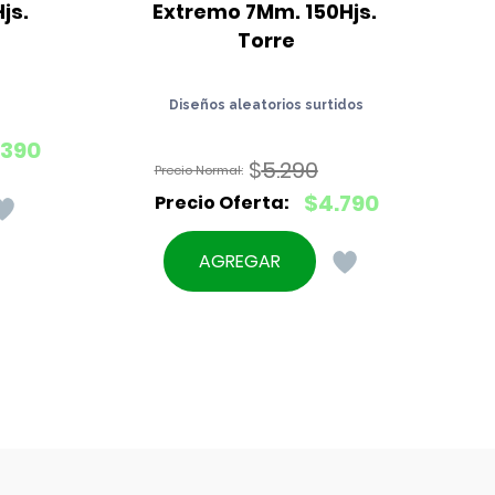
js.
Extremo 7Mm. 150Hjs. 
Torre
Diseños aleatorios surtidos
.390
$
5.290
El
$
4.790
precio
El
original
precio
AGREGAR
era:
actual
$5.290.
es:
$4.790.