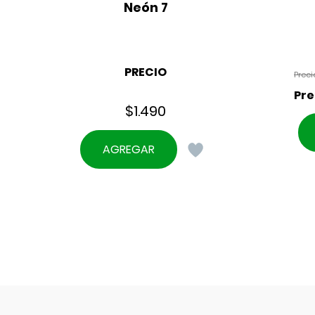
Neón 7
PRECIO
$
1.490
AGREGAR