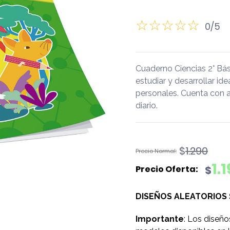
0/5
Cuaderno Ciencias 2° Bás
estudiar y desarrollar id
personales. Cuenta con 
diario.
El
El
$
1.290
precio
precio
1.
$
original
actual
era:
es:
DISEÑOS ALEATORIOS
$1.290.
$1.190.
Importante
: Los diseño