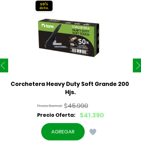
10%
Corchetera Heavy Duty Soft Grande 200 
Hjs.
$
45.990
El
$
41.390
precio
El
original
precio
AGREGAR
era:
actual