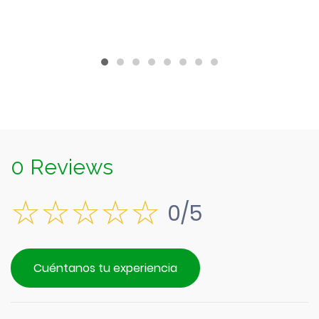
$45.990.
es:
$41.390.
0 Reviews
0/5
Cuéntanos tu experiencia