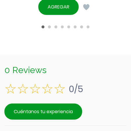
original
precio
AGREGAR
era:
actual
$5.290.
es:
$4.790.
0 Reviews
0/5
Cuéntanos tu experiencia