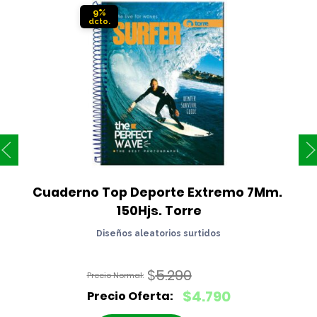
9%
Cuaderno Top Deporte Extremo 7Mm. 
150Hjs. Torre
Diseños aleatorios surtidos
$
5.290
El
$
4.790
precio
El