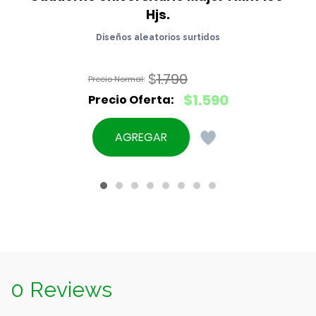
Hjs.
Diseños aleatorios surtidos
$
1.790
El
$
1.590
precio
El
original
precio
AGREGAR
era:
actual
$1.790.
es:
$1.590.
0 Reviews