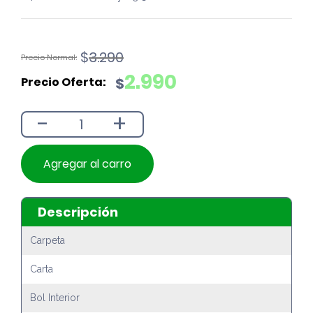
El
El
$
3.290
precio
precio
2.990
$
original
actual
era:
es:
-
+
$3.290.
$2.990.
Agregar al carro
Descripción
Carpeta
Carta
Bol Interior