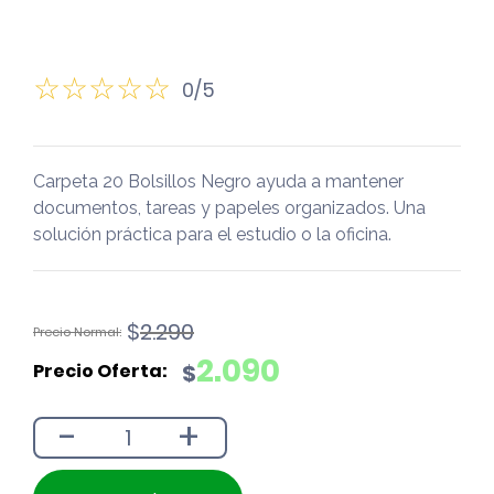
0/5
Carpeta 20 Bolsillos Negro ayuda a mantener
documentos, tareas y papeles organizados. Una
solución práctica para el estudio o la oficina.
El
El
$
2.290
precio
precio
2.090
$
original
actual
era:
es:
-
+
$2.290.
$2.090.