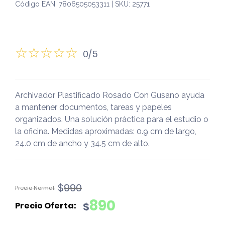
Código EAN: 7806505053311 | SKU: 25771
0/5
Archivador Plastificado Rosado Con Gusano ayuda
a mantener documentos, tareas y papeles
organizados. Una solución práctica para el estudio o
la oficina. Medidas aproximadas: 0.9 cm de largo,
24.0 cm de ancho y 34.5 cm de alto.
El
El
$
990
precio
precio
890
$
original
actual
era:
es: