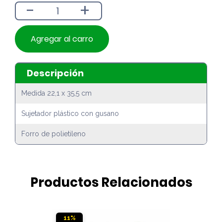
-
+
$990.
$890.
Agregar al carro
Descripción
Medida 22,1 x 35,5 cm
Sujetador plástico con gusano
Forro de polietileno
Productos Relacionados
11%