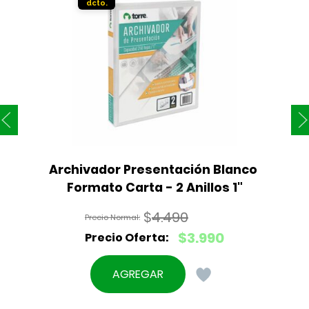
Archivador Presentación Blanco 
Formato Carta - 2 Anillos 1"
$
4.490
El
$
3.990
precio
El
original
precio
AGREGAR
era:
actual
$4.490.
es: