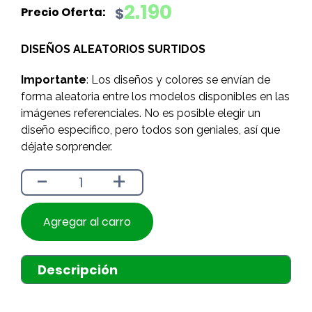
precio
precio
2.190
$
original
actual
era:
es:
DISEÑOS ALEATORIOS SURTIDOS
$2.490.
$2.190.
Importante
: Los diseños y colores se envían de
forma aleatoria entre los modelos disponibles en las
imágenes referenciales. No es posible elegir un
diseño específico, pero todos son geniales, así que
déjate sorprender.
-
+
Agregar al carro
Descripción