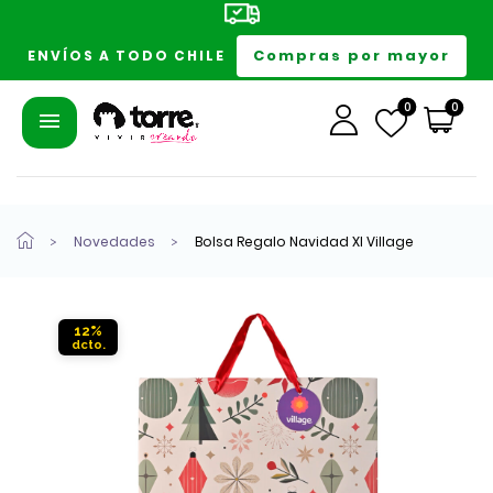
Compras por mayor
ENVÍOS A TODO CHILE
0
0
Novedades
Bolsa Regalo Navidad Xl Village
12%