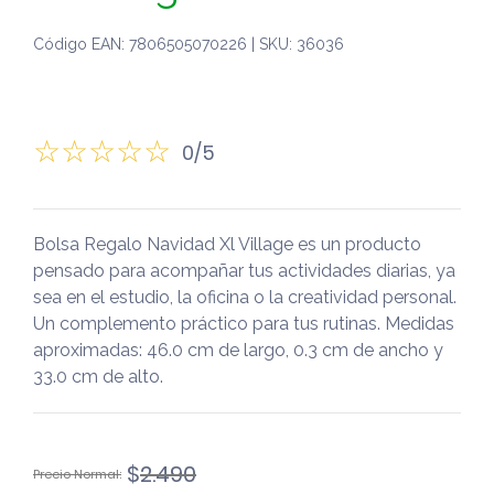
Código EAN: 7806505070226 | SKU: 36036
0/5
Bolsa Regalo Navidad Xl Village es un producto
pensado para acompañar tus actividades diarias, ya
sea en el estudio, la oficina o la creatividad personal.
Un complemento práctico para tus rutinas. Medidas
aproximadas: 46.0 cm de largo, 0.3 cm de ancho y
33.0 cm de alto.
El
El
$
2.490