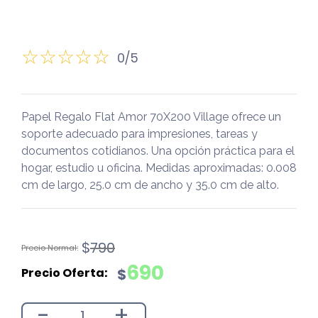
0/5
Papel Regalo Flat Amor 70X200 Village ofrece un
soporte adecuado para impresiones, tareas y
documentos cotidianos. Una opción práctica para el
hogar, estudio u oficina. Medidas aproximadas: 0.008
cm de largo, 25.0 cm de ancho y 35.0 cm de alto.
El
El
$
790
precio
precio
690
$
original
actual
era:
es:
-
+
$790.
$690.