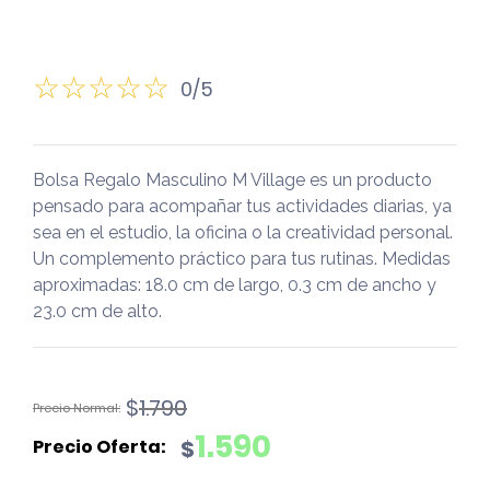
0/5
Bolsa Regalo Masculino M Village es un producto
pensado para acompañar tus actividades diarias, ya
sea en el estudio, la oficina o la creatividad personal.
Un complemento práctico para tus rutinas. Medidas
aproximadas: 18.0 cm de largo, 0.3 cm de ancho y
23.0 cm de alto.
El
El
$
1.790
precio
precio
1.590
$
original
actual
era:
es: