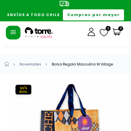
Compras por mayor
ENVÍOS A TODO CHILE
0
0
Novedades
Bolsa Regalo Masculino M Village
11%