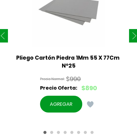
Pliego Cartón Piedra 1Mm 55 X 77Cm 
N°25
$
990
El
$
890
precio
El
original
precio
AGREGAR
era:
actual
$990.
es:
$890.