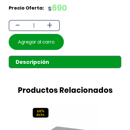
precio
precio
690
$
original
actual
era:
es:
-
+
$790.
$690.
Agregar al carro
Descripción
Productos Relacionados
10%