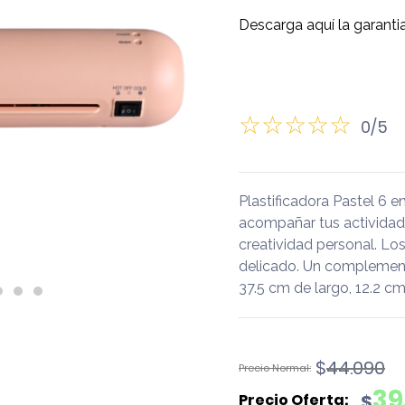
Descarga aquí la garantia
0/5
Plastificadora Pastel 6 
acompañar tus actividades 
creatividad personal. Los
delicado. Un complement
37.5 cm de largo, 12.2 cm
El
El
$
44.090
precio
precio
39
$