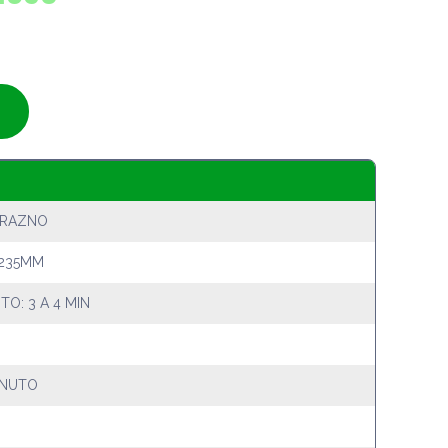
URAZNO
 235MM
O: 3 A 4 MIN
INUTO