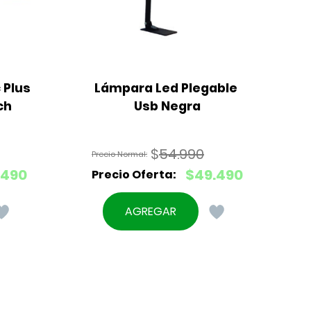
Plus 
Lámpara Led Plegable 
ch
Usb Negra
$
54.990
El
.490
$
49.490
precio
El
original
precio
AGREGAR
era:
actual
$54.990.
es:
$49.490.