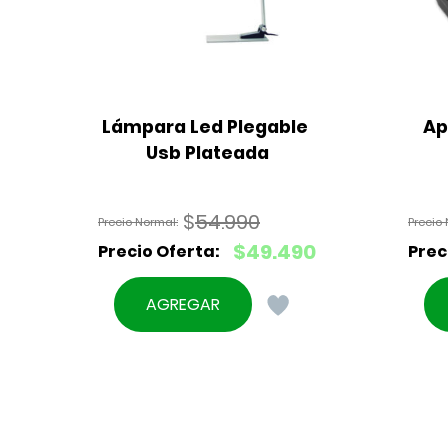
Lámpara Led Plegable 
Ap
Usb Plateada
$
54.990
El
$
49.490
precio
El
original
precio
AGREGAR
era:
actual
$54.990.
es:
$49.490.