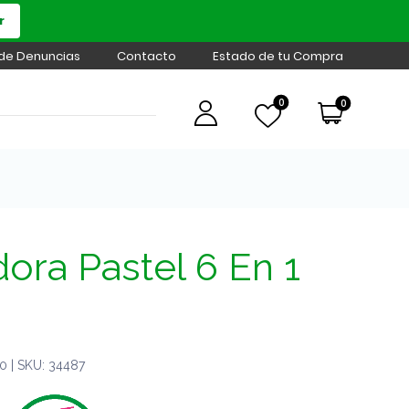
r
 de Denuncias
Contacto
Estado de tu Compra
0
0
dora Pastel 6 En 1
 | SKU: 34487