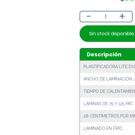
original
actual
era:
es:
-
+
$44.090.
$39.690.
Sin stock disponible
Descripción
PLASTIFICADORA LITE D
ANCHO DE LAMINACIÓN:
TIEMPO DE CALENTAMIENT
LÁMINAS DE 75 Y 125 MIC
28 CENTÍMETROS POR M
LAMINADO EN FRÍO