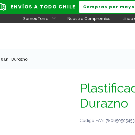
ENVÍOS A TODO CHILE
Compras por mayo
Somos Torre
Nuestro Compromiso
Línea
 6 En 1 Durazno
Plastifica
Durazno
Código EAN: 7806505054530