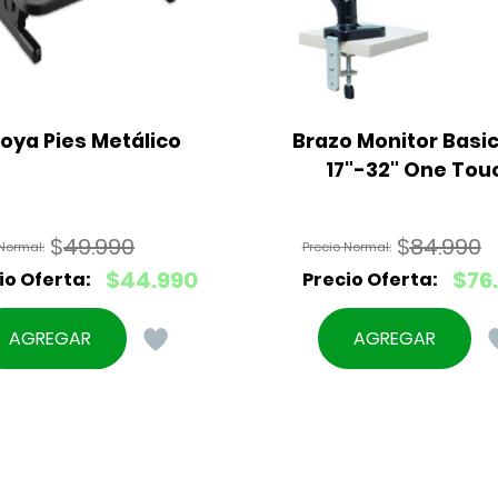
oya Pies Metálico
Brazo Monitor Basic 
17"-32" One Tou
$
49.990
$
84.990
El
El
$
44.990
$
76
precio
precio
El
El
original
original
precio
precio
AGREGAR
AGREGAR
era:
era:
actual
actual
$49.990.
$84.990.
es:
es:
$44.990.
$76.490.