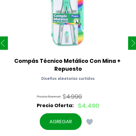
Compás Técnico Metálico Con Mina + 
Repuesto
Diseños aleatorios surtidos
$
4.990
El
$
4.490
precio
El
original
precio
AGREGAR
era:
actual
$4.990.
es: