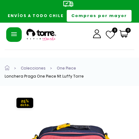
Compras por mayor
ENVÍOS A TODO CHILE
0
0
Colecciones
One Piece
Lonchera Praga One Piece Nt Luffy Torre
25%