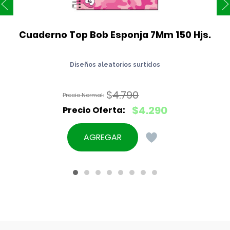
Cuaderno Top Bob Esponja 7Mm 150 Hjs.
Diseños aleatorios surtidos
$
4.790
El
$
4.290
precio
El
original
precio
AGREGAR
era:
actual
$4.790.
es:
$4.290.