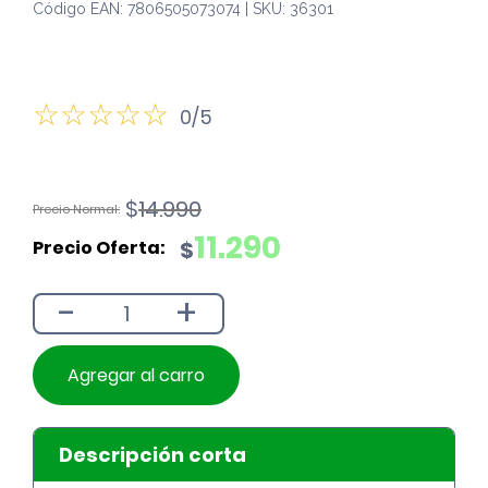
Código EAN: 7806505073074 | SKU: 36301
0/5
El
El
$
14.990
precio
precio
11.290
$
original
actual
era:
es:
-
+
$14.990.
$11.290.
Agregar al carro
Descripción corta