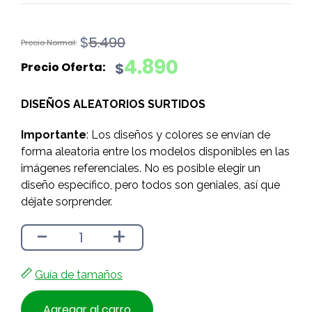
El
El
$
5.490
precio
precio
4.890
$
original
actual
era:
es:
DISEÑOS ALEATORIOS SURTIDOS
$5.490.
$4.890.
Importante
: Los diseños y colores se envían de
forma aleatoria entre los modelos disponibles en las
imágenes referenciales. No es posible elegir un
diseño específico, pero todos son geniales, así que
déjate sorprender.
-
+
Guía de tamaños
Agregar al carro