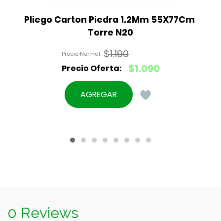
Pliego Carton Piedra 1.2Mm 55X77Cm 
Torre N20
$
1.190
El
$
1.090
precio
El
original
precio
AGREGAR
era:
actual
$1.190.
es:
$1.090.
0 Reviews