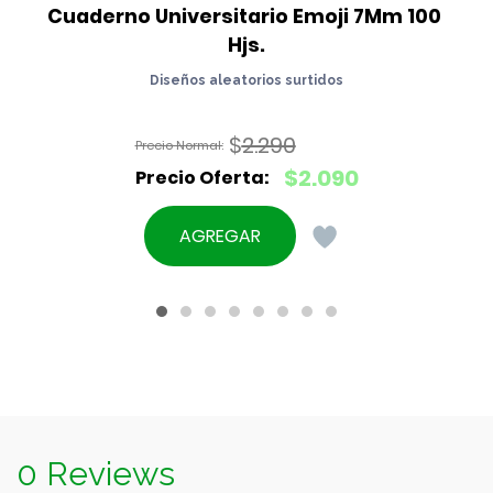
Cuaderno Universitario Emoji 7Mm 100 
Hjs.
Diseños aleatorios surtidos
$
2.290
El
$
2.090
precio
El
original
precio
AGREGAR
era:
actual
$2.290.
es:
$2.090.
0 Reviews