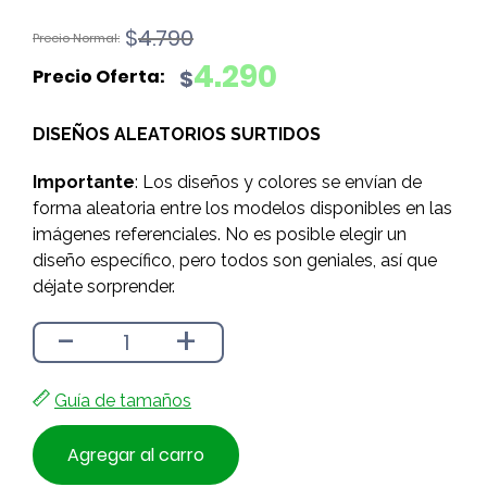
El
El
$
4.790
precio
precio
4.290
$
original
actual
era:
es:
DISEÑOS ALEATORIOS SURTIDOS
$4.790.
$4.290.
Importante
: Los diseños y colores se envían de
forma aleatoria entre los modelos disponibles en las
imágenes referenciales. No es posible elegir un
diseño específico, pero todos son geniales, así que
déjate sorprender.
-
+
Guía de tamaños
Agregar al carro