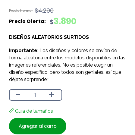
El
El
$
4.290
precio
precio
3.890
$
original
actual
era:
es:
DISEÑOS ALEATORIOS SURTIDOS
$4.290.
$3.890.
Importante
: Los diseños y colores se envían de
forma aleatoria entre los modelos disponibles en las
imágenes referenciales. No es posible elegir un
diseño específico, pero todos son geniales, así que
déjate sorprender.
-
+
Guía de tamaños
Agregar al carro