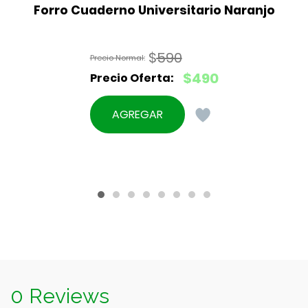
Forro Cuaderno Universitario Naranjo
$
590
El
$
490
precio
El
original
precio
AGREGAR
era:
actual
$590.
es:
$490.
0 Reviews