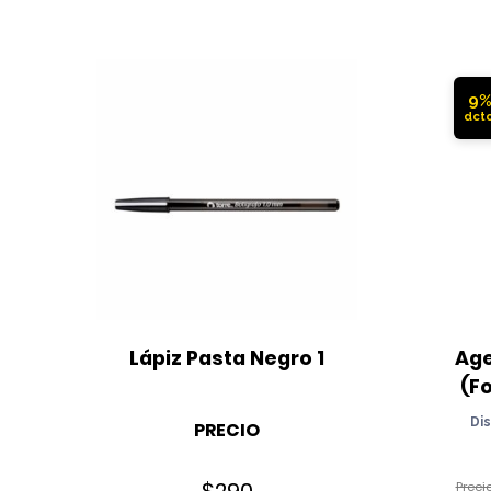
9
Lápiz Pasta Negro 1
Age
(F
Di
PRECIO
$
290