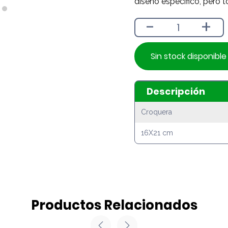
diseño específico, pero t
-
+
Sin stock disponible
Descripción
Croquera
16X21 cm
Productos Relacionados