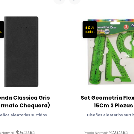
%
10%
nda Classica Gris 
Set Geometría Flexi
ormato Chequera)
15Cm 3 Piezas
seños aleatorios surtidos
Diseños aleatorios surti
$
5.290
$
2.090