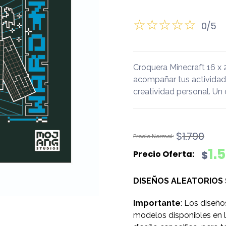
0/5
Croquera Minecraft 16 x 
acompañar tus actividades 
creatividad personal. Un
El
El
$
1.790
precio
precio
1.
$
original
actual
era:
es:
DISEÑOS ALEATORIOS
$1.790.
$1.590.
Importante
: Los diseño
modelos disponibles en l