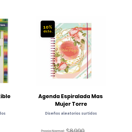
10%
ble 
Agenda Espiralada Mas 
Mujer Torre
dos
Diseños aleatorios surtidos
$
8.990