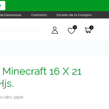
r
 de Denuncias
Contacto
Estado de tu Compra
0
0
Minecraft 16 X 21
js.
0 | SKU: 32926