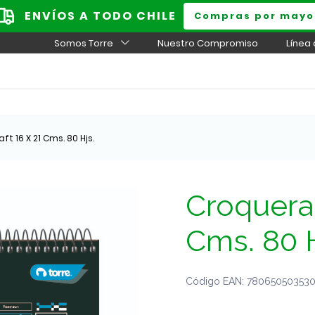
ENVÍOS A TODO CHILE
Compras por mayo
Somos Torre
Nuestro Compromiso
Línea
t 16 X 21 Cms. 80 Hjs.
Croquera 
Cms. 80 H
Código EAN: 780650503530