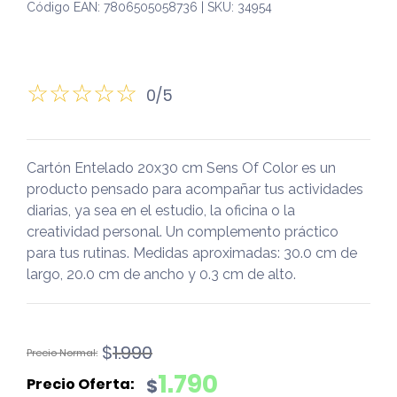
Código EAN: 7806505058736 | SKU: 34954
0/5
Cartón Entelado 20x30 cm Sens Of Color es un
producto pensado para acompañar tus actividades
diarias, ya sea en el estudio, la oficina o la
creatividad personal. Un complemento práctico
para tus rutinas. Medidas aproximadas: 30.0 cm de
largo, 20.0 cm de ancho y 0.3 cm de alto.
El
El
$
1.990
precio
precio
1.790
$
original
actual