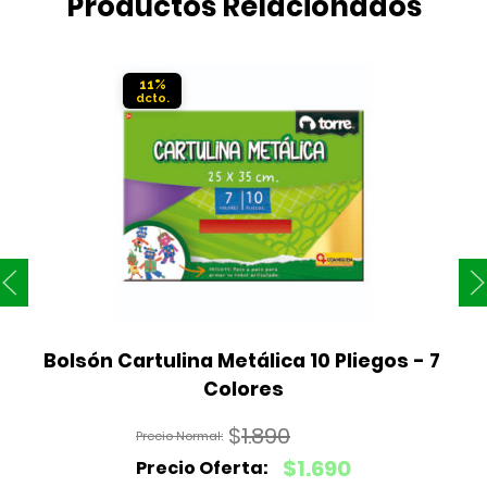
Productos Relacionados
11%
Bolsón Cartulina Metálica 10 Pliegos - 7 
Colores
$
1.890
El
$
1.690