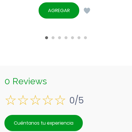
precio
El
original
precio
AGREGAR
era:
actual
$1.890.
es:
$1.690.
0 Reviews
0/5
Cuéntanos tu experiencia