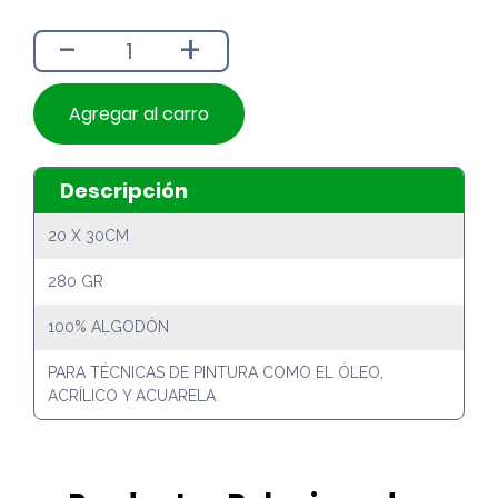
era:
es:
-
+
$1.990.
$1.790.
Agregar al carro
Descripción
20 X 30CM
280 GR
100% ALGODÓN
PARA TÉCNICAS DE PINTURA COMO EL ÓLEO,
ACRÍLICO Y ACUARELA