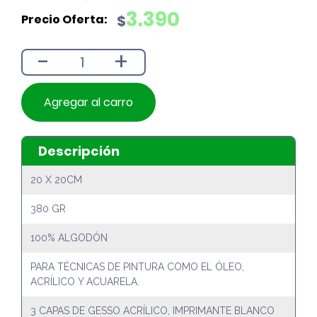
precio
precio
3.390
$
original
actual
era:
es:
-
+
$3.790.
$3.390.
Agregar al carro
Descripción
20 X 20CM
380 GR
100% ALGODÓN
PARA TÉCNICAS DE PINTURA COMO EL ÓLEO,
ACRÍLICO Y ACUARELA.
3 CAPAS DE GESSO ACRÍLICO, IMPRIMANTE BLANCO