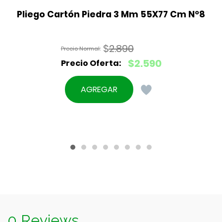
Pliego Cartón Piedra 3 Mm 55X77 Cm N°8
$
2.890
El
$
2.590
precio
El
original
precio
AGREGAR
era:
actual
$2.890.
es:
$2.590.
0 Reviews