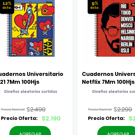
12%
9%
adernos Universitario 
Cuadernos Universi
t21 7Mm 100Hjs
Netflix 7Mm 100Hjs
Diseños aleatorios surtidos
Diseños aleatorios su
$
2.490
$
2.290
El
El
$
2.190
$
precio
precio
El
El
original
original
precio
precio
AGREGAR
AGREGAR