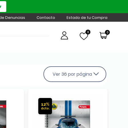
r
 de Denuncias
Contacto
Estado de tu Compra
0
0
Ver 36 por página
12%