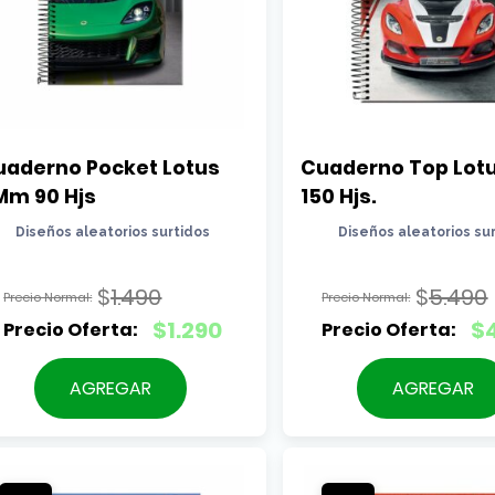
aderno Pocket Lotus 
Cuaderno Top Lot
Mm 90 Hjs
150 Hjs.
Diseños aleatorios surtidos
Diseños aleatorios su
$
1.490
$
5.490
El
El
$
1.290
$
precio
precio
El
El
original
original
precio
precio
AGREGAR
AGREGAR
era:
era:
actual
actual
$1.490.
$5.490
es:
es:
$1.290.
$4.890