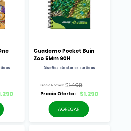
ne 
Cuaderno Pocket Buin 
Zoo 5Mm 90H
rtidos
Diseños aleatorios surtidos
$
1.490
El
1.290
$
1.290
precio
El
original
precio
AGREGAR
era:
actual
$1.490.
es:
$1.290.