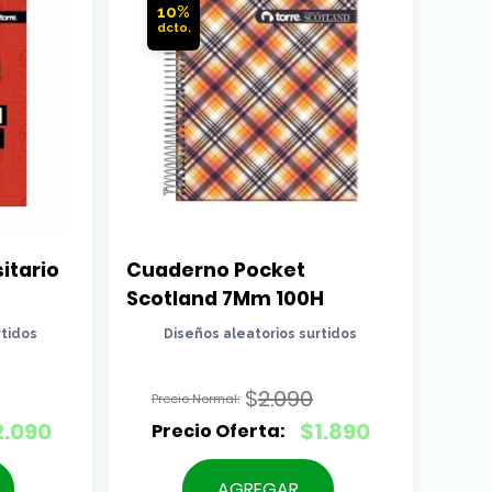
10%
tario 
Cuaderno Pocket 
Scotland 7Mm 100H
rtidos
Diseños aleatorios surtidos
$
2.090
El
2.090
$
1.890
precio
El
original
precio
AGREGAR