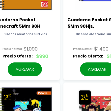
uaderno Pocket 
Cuaderno Pocket Ga
inecraft 5Mm 90H
5Mm 90Hjs.
Diseños aleatorios surtidos
Diseños aleatorios su
$
1.090
$
1.490
El
El
$
990
$
precio
precio
El
El
original
original
precio
precio
AGREGAR
AGREGAR
era:
era:
actual
actual
$1.090.
$1.490.
es:
es:
$990.
$1.290.
13%
13%