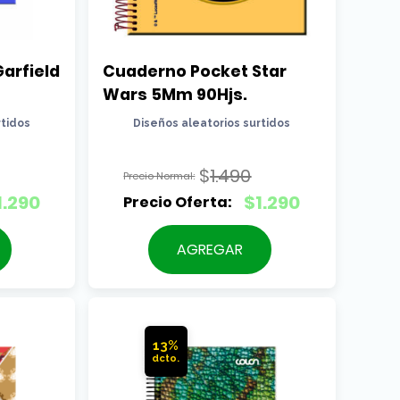
rfield 
Cuaderno Pocket Star 
Wars 5Mm 90Hjs.
rtidos
Diseños aleatorios surtidos
$
1.490
El
1.290
$
1.290
precio
El
original
precio
AGREGAR
era:
actual
$1.490.
es:
$1.290.
13%