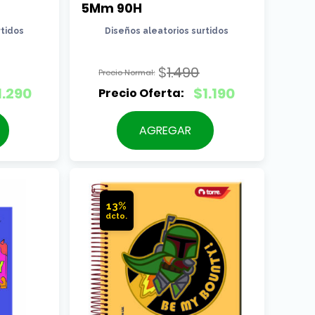
5Mm 90H
rtidos
Diseños aleatorios surtidos
$
1.490
El
1.290
$
1.190
precio
El
original
precio
AGREGAR
era:
actual
$1.490.
es:
$1.190.
13%