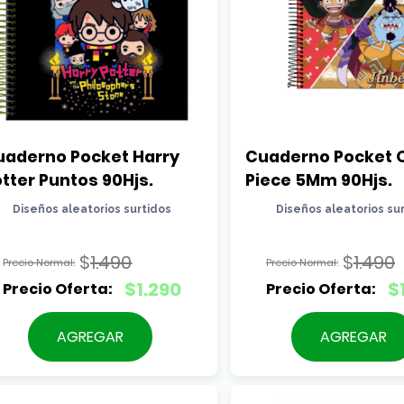
aderno Pocket Harry 
Cuaderno Pocket O
tter Puntos 90Hjs.
Piece 5Mm 90Hjs.
Diseños aleatorios surtidos
Diseños aleatorios su
$
1.490
$
1.490
El
El
$
1.290
$
precio
precio
El
El
original
original
precio
precio
AGREGAR
AGREGAR
era:
era:
actual
actual
$1.490.
$1.490.
es:
es:
$1.290.
$1.290.