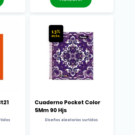
era:
actual
$2.090.
es:
$1.890.
13%
21 
Cuaderno Pocket Color 
5Mm 90 Hjs
rtidos
Diseños aleatorios surtidos