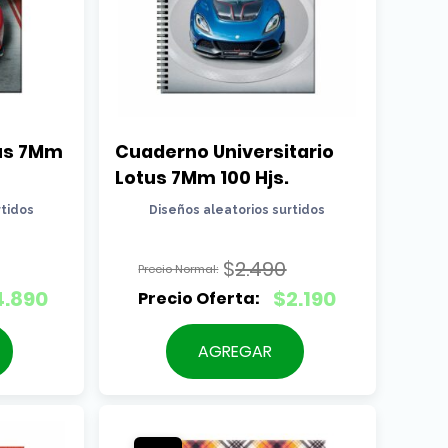
us 7Mm 
Cuaderno Universitario 
Lotus 7Mm 100 Hjs.
rtidos
Diseños aleatorios surtidos
$
2.490
El
4.890
$
2.190
precio
El
original
precio
AGREGAR
era:
actual
.
$2.490.
es:
.
$2.190.