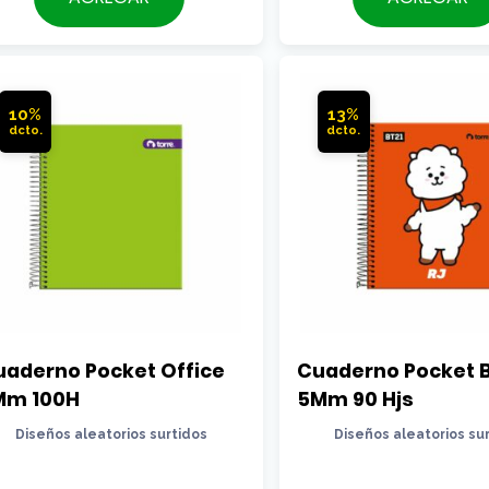
era:
era:
actual
actual
$2.490.
$2.290.
es:
es:
$2.190.
$2.090.
10%
13%
aderno Pocket Office 
Cuaderno Pocket Bt
Mm 100H
5Mm 90 Hjs
Diseños aleatorios surtidos
Diseños aleatorios su