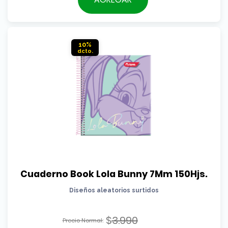
era:
actual
$2.290.
es:
$2.090.
10%
Cuaderno Book Lola Bunny 7Mm 150Hjs.
Diseños aleatorios surtidos
$
3.990