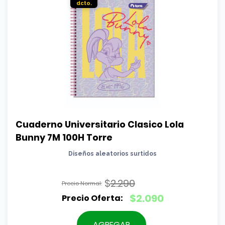
Cuaderno Universitario Clasico Lola 
Bunny 7M 100H Torre
Diseños aleatorios surtidos
$
2.290
El
$
2.090
precio
El
original
precio
AGREGAR