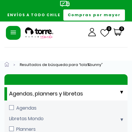
Compras por mayor
ENVÍOS A TODO CHILE
0
0
Resultados de búsqueda para “lola%bunny”
Agendas, planners y libretas
Agendas
Libretas Mondo
Planners