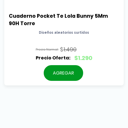
Cuaderno Pocket Te Lola Bunny 5Mm 
90H Torre
Diseños aleatorios surtidos
$
1.490
El
$
1.290
precio
El
original
precio
AGREGAR
era:
actual
$1.490.
es:
$1.290.