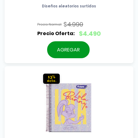
Diseños aleatorios surtidos
$
4.990
El
$
4.490
precio
El
original
precio
AGREGAR
era:
actual
$4.990.
es:
$4.490.
13%