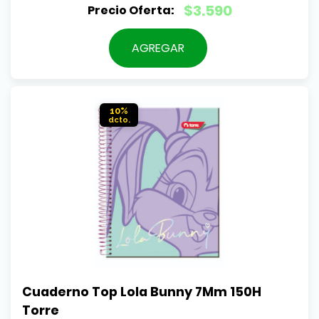
El
$
3.590
precio
El
original
precio
AGREGAR
era:
actual
$3.990.
es:
$3.590.
10%
Cuaderno Top Lola Bunny 7Mm 150H 
Torre